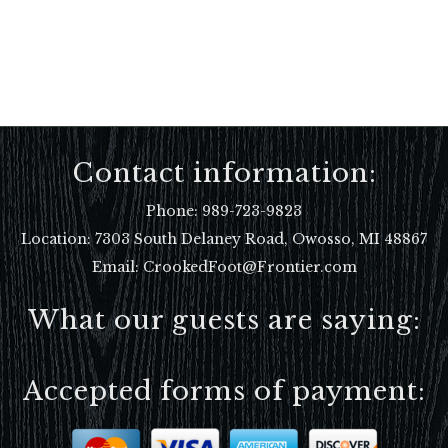
Contact information:
Phone:
989-723-9823
Location:
7303 South Delaney Road, Owosso, MI 48867
Email: CrookedFoot@Frontier.com
What our guests are saying:
Accepted forms of payment: