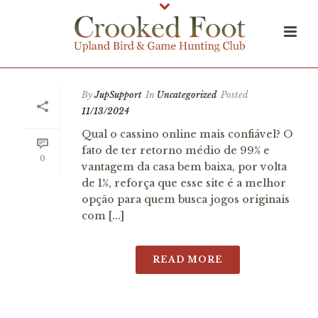
By
JupSupport
In
Uncategorized
Posted
11/13/2024
Qual o cassino online mais confiável? O
fato de ter retorno médio de 99% e
0
vantagem da casa bem baixa, por volta
de 1%, reforça que esse site é a melhor
opção para quem busca jogos originais
com [...]
READ MORE