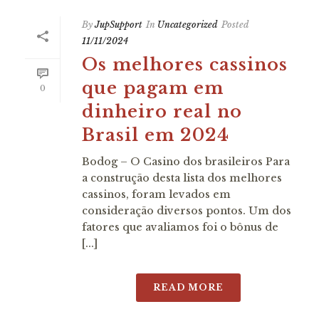
By
JupSupport
In
Uncategorized
Posted
11/11/2024
Os melhores cassinos
que pagam em
0
dinheiro real no
Brasil em 2024
Bodog – O Casino dos brasileiros Para
a construção desta lista dos melhores
cassinos, foram levados em
consideração diversos pontos. Um dos
fatores que avaliamos foi o bônus de
[...]
READ MORE